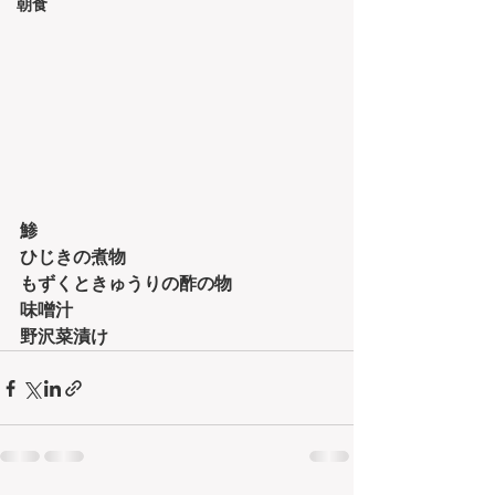
朝食
鯵
ひじきの煮物
もずくときゅうりの酢の物
味噌汁
野沢菜漬け